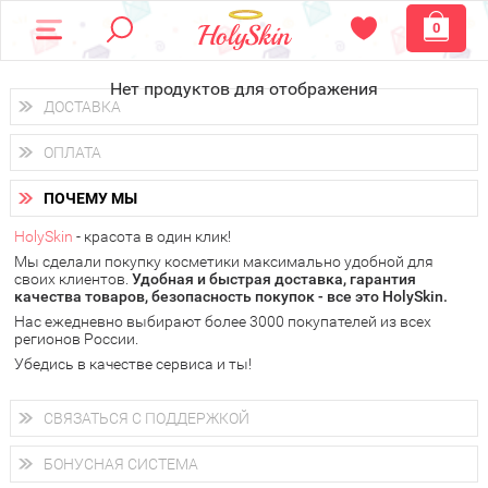
0
Нет продуктов для отображения
ДОСТАВКА
Доставка осуществляется
по всем городам России.
ОПЛАТА
Вы можете выбрать доставку курьером, Почтой России или
получить заказ в пунктах выдачи PickPoint или пункте
Вы можете оплатить свой заказ любым удобным способом:
самовывоза.
ПОЧЕМУ МЫ
наличными деньгами (
QIWI, ЮMoney, WebMoney
);
В 20 городах России доставка осуществляется уже
на
через интернет-банк (Альфа-банк, Сбербанк) и другими
следующий день.
HolySkin
- красота в один клик!
электронными способами.
Мы сделали покупку косметики максимально удобной для
у Вас всегда есть возможность получить
бесплатную
своих клиентов.
доставку от HolySkin.
Удобная и быстрая доставка, гарантия
качества товаров, безопасность покупок - все это HolySkin.
подробнее об условиях доставки и оплаты в Вашем городе
Нас ежедневно выбирают более 3000 покупателей из всех
регионов России.
Убедись в качестве сервиса и ты!
СВЯЗАТЬСЯ С ПОДДЕРЖКОЙ
+7 (800) 707-24-55
Мы будем рады ответить на все Ваши вопросы по работе
БОНУСНАЯ СИСТЕМА
магазина, проконсультировать по товарам, рассказать о