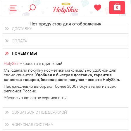
0
Нет продуктов для отображения
ДОСТАВКА
Доставка осуществляется
по всем городам России.
ОПЛАТА
Вы можете выбрать доставку курьером, Почтой России или
получить заказ в пунктах выдачи PickPoint или пункте
Вы можете оплатить свой заказ любым удобным способом:
самовывоза.
ПОЧЕМУ МЫ
наличными деньгами (
QIWI, ЮMoney, WebMoney
);
В 20 городах России доставка осуществляется уже
на
через интернет-банк (Альфа-банк, Сбербанк) и другими
следующий день.
HolySkin
- красота в один клик!
электронными способами.
Мы сделали покупку косметики максимально удобной для
у Вас всегда есть возможность получить
бесплатную
своих клиентов.
доставку от HolySkin.
Удобная и быстрая доставка, гарантия
качества товаров, безопасность покупок - все это HolySkin.
подробнее об условиях доставки и оплаты в Вашем городе
Нас ежедневно выбирают более 3000 покупателей из всех
регионов России.
Убедись в качестве сервиса и ты!
СВЯЗАТЬСЯ С ПОДДЕРЖКОЙ
+7 (800) 707-24-55
Мы будем рады ответить на все Ваши вопросы по работе
БОНУСНАЯ СИСТЕМА
магазина, проконсультировать по товарам, рассказать о