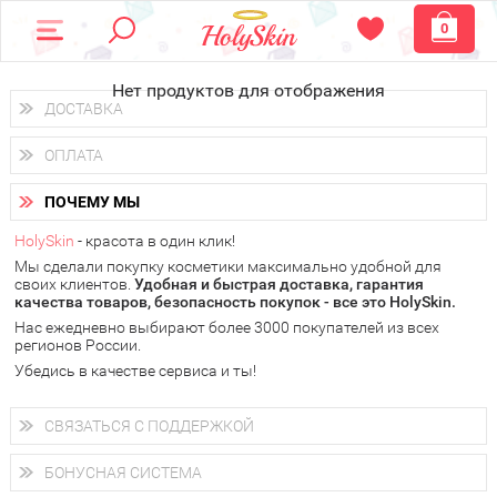
0
Нет продуктов для отображения
ДОСТАВКА
Доставка осуществляется
по всем городам России.
ОПЛАТА
Вы можете выбрать доставку курьером, Почтой России или
получить заказ в пунктах выдачи PickPoint или пункте
Вы можете оплатить свой заказ любым удобным способом:
самовывоза.
ПОЧЕМУ МЫ
наличными деньгами (
QIWI, ЮMoney, WebMoney
);
В 20 городах России доставка осуществляется уже
на
через интернет-банк (Альфа-банк, Сбербанк) и другими
следующий день.
HolySkin
- красота в один клик!
электронными способами.
Мы сделали покупку косметики максимально удобной для
у Вас всегда есть возможность получить
бесплатную
своих клиентов.
доставку от HolySkin.
Удобная и быстрая доставка, гарантия
качества товаров, безопасность покупок - все это HolySkin.
подробнее об условиях доставки и оплаты в Вашем городе
Нас ежедневно выбирают более 3000 покупателей из всех
регионов России.
Убедись в качестве сервиса и ты!
СВЯЗАТЬСЯ С ПОДДЕРЖКОЙ
+7 (800) 707-24-55
Мы будем рады ответить на все Ваши вопросы по работе
БОНУСНАЯ СИСТЕМА
магазина, проконсультировать по товарам, рассказать о