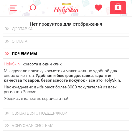
0
Нет продуктов для отображения
ДОСТАВКА
Доставка осуществляется
по всем городам России.
ОПЛАТА
Вы можете выбрать доставку курьером, Почтой России или
получить заказ в пунктах выдачи PickPoint или пункте
Вы можете оплатить свой заказ любым удобным способом:
самовывоза.
ПОЧЕМУ МЫ
наличными деньгами (
QIWI, ЮMoney, WebMoney
);
В 20 городах России доставка осуществляется уже
на
через интернет-банк (Альфа-банк, Сбербанк) и другими
следующий день.
HolySkin
- красота в один клик!
электронными способами.
Мы сделали покупку косметики максимально удобной для
у Вас всегда есть возможность получить
бесплатную
своих клиентов.
доставку от HolySkin.
Удобная и быстрая доставка, гарантия
качества товаров, безопасность покупок - все это HolySkin.
подробнее об условиях доставки и оплаты в Вашем городе
Нас ежедневно выбирают более 3000 покупателей из всех
регионов России.
Убедись в качестве сервиса и ты!
СВЯЗАТЬСЯ С ПОДДЕРЖКОЙ
+7 (800) 707-24-55
Мы будем рады ответить на все Ваши вопросы по работе
БОНУСНАЯ СИСТЕМА
магазина, проконсультировать по товарам, рассказать о