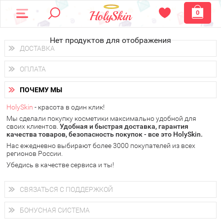
0
Нет продуктов для отображения
ДОСТАВКА
Доставка осуществляется
по всем городам России.
ОПЛАТА
Вы можете выбрать доставку курьером, Почтой России или
получить заказ в пунктах выдачи PickPoint или пункте
Вы можете оплатить свой заказ любым удобным способом:
самовывоза.
ПОЧЕМУ МЫ
наличными деньгами (
QIWI, ЮMoney, WebMoney
);
В 20 городах России доставка осуществляется уже
на
через интернет-банк (Альфа-банк, Сбербанк) и другими
следующий день.
HolySkin
- красота в один клик!
электронными способами.
Мы сделали покупку косметики максимально удобной для
у Вас всегда есть возможность получить
бесплатную
своих клиентов.
доставку от HolySkin.
Удобная и быстрая доставка, гарантия
качества товаров, безопасность покупок - все это HolySkin.
подробнее об условиях доставки и оплаты в Вашем городе
Нас ежедневно выбирают более 3000 покупателей из всех
регионов России.
Убедись в качестве сервиса и ты!
СВЯЗАТЬСЯ С ПОДДЕРЖКОЙ
+7 (800) 707-24-55
Мы будем рады ответить на все Ваши вопросы по работе
БОНУСНАЯ СИСТЕМА
магазина, проконсультировать по товарам, рассказать о