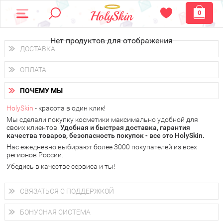
0
Нет продуктов для отображения
ДОСТАВКА
Доставка осуществляется
по всем городам России.
ОПЛАТА
Вы можете выбрать доставку курьером, Почтой России или
получить заказ в пунктах выдачи PickPoint или пункте
Вы можете оплатить свой заказ любым удобным способом:
самовывоза.
ПОЧЕМУ МЫ
наличными деньгами (
QIWI, ЮMoney, WebMoney
);
В 20 городах России доставка осуществляется уже
на
через интернет-банк (Альфа-банк, Сбербанк) и другими
следующий день.
HolySkin
- красота в один клик!
электронными способами.
Мы сделали покупку косметики максимально удобной для
у Вас всегда есть возможность получить
бесплатную
своих клиентов.
доставку от HolySkin.
Удобная и быстрая доставка, гарантия
качества товаров, безопасность покупок - все это HolySkin.
подробнее об условиях доставки и оплаты в Вашем городе
Нас ежедневно выбирают более 3000 покупателей из всех
регионов России.
Убедись в качестве сервиса и ты!
СВЯЗАТЬСЯ С ПОДДЕРЖКОЙ
+7 (800) 707-24-55
Мы будем рады ответить на все Ваши вопросы по работе
БОНУСНАЯ СИСТЕМА
магазина, проконсультировать по товарам, рассказать о