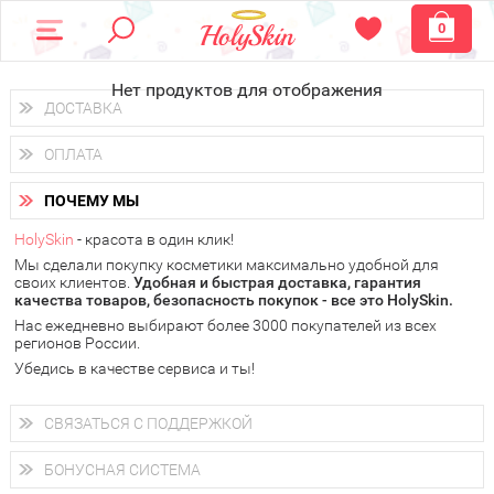
0
Нет продуктов для отображения
ДОСТАВКА
Доставка осуществляется
по всем городам России.
ОПЛАТА
Вы можете выбрать доставку курьером, Почтой России или
получить заказ в пунктах выдачи PickPoint или пункте
Вы можете оплатить свой заказ любым удобным способом:
самовывоза.
ПОЧЕМУ МЫ
наличными деньгами (
QIWI, ЮMoney, WebMoney
);
В 20 городах России доставка осуществляется уже
на
через интернет-банк (Альфа-банк, Сбербанк) и другими
следующий день.
HolySkin
- красота в один клик!
электронными способами.
Мы сделали покупку косметики максимально удобной для
у Вас всегда есть возможность получить
бесплатную
своих клиентов.
доставку от HolySkin.
Удобная и быстрая доставка, гарантия
качества товаров, безопасность покупок - все это HolySkin.
подробнее об условиях доставки и оплаты в Вашем городе
Нас ежедневно выбирают более 3000 покупателей из всех
регионов России.
Убедись в качестве сервиса и ты!
СВЯЗАТЬСЯ С ПОДДЕРЖКОЙ
+7 (800) 707-24-55
Мы будем рады ответить на все Ваши вопросы по работе
БОНУСНАЯ СИСТЕМА
магазина, проконсультировать по товарам, рассказать о