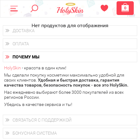
0
Нет продуктов для отображения
ДОСТАВКА
Доставка осуществляется
по всем городам России.
ОПЛАТА
Вы можете выбрать доставку курьером, Почтой России или
получить заказ в пунктах выдачи PickPoint или пункте
Вы можете оплатить свой заказ любым удобным способом:
самовывоза.
ПОЧЕМУ МЫ
наличными деньгами (
QIWI, ЮMoney, WebMoney
);
В 20 городах России доставка осуществляется уже
на
через интернет-банк (Альфа-банк, Сбербанк) и другими
следующий день.
HolySkin
- красота в один клик!
электронными способами.
Мы сделали покупку косметики максимально удобной для
у Вас всегда есть возможность получить
бесплатную
своих клиентов.
доставку от HolySkin.
Удобная и быстрая доставка, гарантия
качества товаров, безопасность покупок - все это HolySkin.
подробнее об условиях доставки и оплаты в Вашем городе
Нас ежедневно выбирают более 3000 покупателей из всех
регионов России.
Убедись в качестве сервиса и ты!
СВЯЗАТЬСЯ С ПОДДЕРЖКОЙ
+7 (800) 707-24-55
Мы будем рады ответить на все Ваши вопросы по работе
БОНУСНАЯ СИСТЕМА
магазина, проконсультировать по товарам, рассказать о