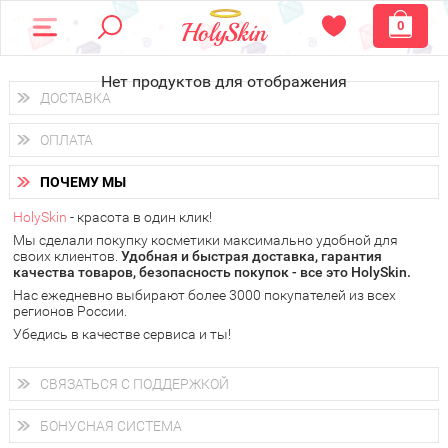
0
Нет продуктов для отображения
ДОСТАВКА
Доставка осуществляется
по всем городам России.
ОПЛАТА
Вы можете выбрать доставку курьером, Почтой России или
получить заказ в пунктах выдачи PickPoint или пункте
Вы можете оплатить свой заказ любым удобным способом:
самовывоза.
ПОЧЕМУ МЫ
наличными деньгами (
QIWI, ЮMoney, WebMoney
);
В 20 городах России доставка осуществляется уже
на
через интернет-банк (Альфа-банк, Сбербанк) и другими
следующий день.
HolySkin
- красота в один клик!
электронными способами.
Мы сделали покупку косметики максимально удобной для
у Вас всегда есть возможность получить
бесплатную
своих клиентов.
доставку от HolySkin.
Удобная и быстрая доставка, гарантия
качества товаров, безопасность покупок - все это HolySkin.
подробнее об условиях доставки и оплаты в Вашем городе
Нас ежедневно выбирают более 3000 покупателей из всех
регионов России.
Убедись в качестве сервиса и ты!
СВЯЗАТЬСЯ С ПОДДЕРЖКОЙ
+7 (800) 707-24-55
Мы будем рады ответить на все Ваши вопросы по работе
БОНУСНАЯ СИСТЕМА
магазина, проконсультировать по товарам, рассказать о