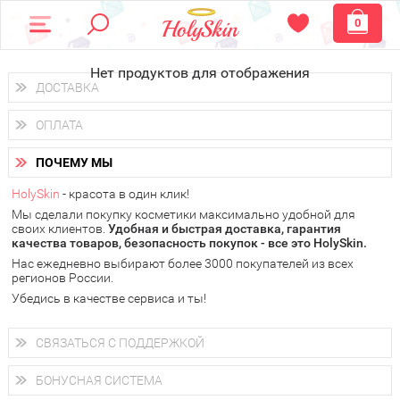
0
Нет продуктов для отображения
ДОСТАВКА
Доставка осуществляется
по всем городам России.
ОПЛАТА
Вы можете выбрать доставку курьером, Почтой России или
получить заказ в пунктах выдачи PickPoint или пункте
Вы можете оплатить свой заказ любым удобным способом:
самовывоза.
ПОЧЕМУ МЫ
наличными деньгами (
QIWI, ЮMoney, WebMoney
);
В 20 городах России доставка осуществляется уже
на
через интернет-банк (Альфа-банк, Сбербанк) и другими
следующий день.
HolySkin
- красота в один клик!
электронными способами.
Мы сделали покупку косметики максимально удобной для
у Вас всегда есть возможность получить
бесплатную
своих клиентов.
доставку от HolySkin.
Удобная и быстрая доставка, гарантия
качества товаров, безопасность покупок - все это HolySkin.
подробнее об условиях доставки и оплаты в Вашем городе
Нас ежедневно выбирают более 3000 покупателей из всех
регионов России.
Убедись в качестве сервиса и ты!
СВЯЗАТЬСЯ С ПОДДЕРЖКОЙ
+7 (800) 707-24-55
Мы будем рады ответить на все Ваши вопросы по работе
БОНУСНАЯ СИСТЕМА
магазина, проконсультировать по товарам, рассказать о