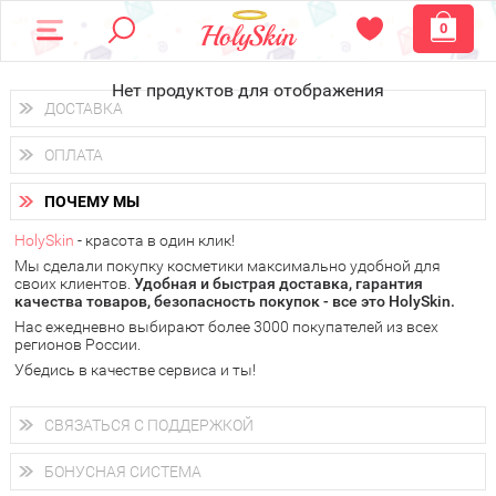
0
Нет продуктов для отображения
ДОСТАВКА
Доставка осуществляется
по всем городам России.
ОПЛАТА
Вы можете выбрать доставку курьером, Почтой России или
получить заказ в пунктах выдачи PickPoint или пункте
Вы можете оплатить свой заказ любым удобным способом:
самовывоза.
ПОЧЕМУ МЫ
наличными деньгами (
QIWI, ЮMoney, WebMoney
);
В 20 городах России доставка осуществляется уже
на
через интернет-банк (Альфа-банк, Сбербанк) и другими
следующий день.
HolySkin
- красота в один клик!
электронными способами.
Мы сделали покупку косметики максимально удобной для
у Вас всегда есть возможность получить
бесплатную
своих клиентов.
доставку от HolySkin.
Удобная и быстрая доставка, гарантия
качества товаров, безопасность покупок - все это HolySkin.
подробнее об условиях доставки и оплаты в Вашем городе
Нас ежедневно выбирают более 3000 покупателей из всех
регионов России.
Убедись в качестве сервиса и ты!
СВЯЗАТЬСЯ С ПОДДЕРЖКОЙ
+7 (800) 707-24-55
Мы будем рады ответить на все Ваши вопросы по работе
БОНУСНАЯ СИСТЕМА
магазина, проконсультировать по товарам, рассказать о