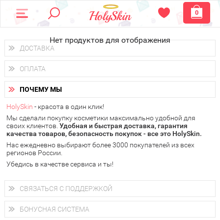
0
Нет продуктов для отображения
ДОСТАВКА
Доставка осуществляется
по всем городам России.
ОПЛАТА
Вы можете выбрать доставку курьером, Почтой России или
получить заказ в пунктах выдачи PickPoint или пункте
Вы можете оплатить свой заказ любым удобным способом:
самовывоза.
ПОЧЕМУ МЫ
наличными деньгами (
QIWI, ЮMoney, WebMoney
);
В 20 городах России доставка осуществляется уже
на
через интернет-банк (Альфа-банк, Сбербанк) и другими
следующий день.
HolySkin
- красота в один клик!
электронными способами.
Мы сделали покупку косметики максимально удобной для
у Вас всегда есть возможность получить
бесплатную
своих клиентов.
доставку от HolySkin.
Удобная и быстрая доставка, гарантия
качества товаров, безопасность покупок - все это HolySkin.
подробнее об условиях доставки и оплаты в Вашем городе
Нас ежедневно выбирают более 3000 покупателей из всех
регионов России.
Убедись в качестве сервиса и ты!
СВЯЗАТЬСЯ С ПОДДЕРЖКОЙ
+7 (800) 707-24-55
Мы будем рады ответить на все Ваши вопросы по работе
БОНУСНАЯ СИСТЕМА
магазина, проконсультировать по товарам, рассказать о