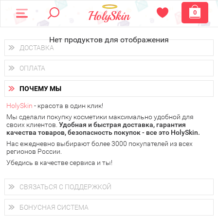
0
Нет продуктов для отображения
ДОСТАВКА
Доставка осуществляется
по всем городам России.
ОПЛАТА
Вы можете выбрать доставку курьером, Почтой России или
получить заказ в пунктах выдачи PickPoint или пункте
Вы можете оплатить свой заказ любым удобным способом:
самовывоза.
ПОЧЕМУ МЫ
наличными деньгами (
QIWI, ЮMoney, WebMoney
);
В 20 городах России доставка осуществляется уже
на
через интернет-банк (Альфа-банк, Сбербанк) и другими
следующий день.
HolySkin
- красота в один клик!
электронными способами.
Мы сделали покупку косметики максимально удобной для
у Вас всегда есть возможность получить
бесплатную
своих клиентов.
доставку от HolySkin.
Удобная и быстрая доставка, гарантия
качества товаров, безопасность покупок - все это HolySkin.
подробнее об условиях доставки и оплаты в Вашем городе
Нас ежедневно выбирают более 3000 покупателей из всех
регионов России.
Убедись в качестве сервиса и ты!
СВЯЗАТЬСЯ С ПОДДЕРЖКОЙ
+7 (800) 707-24-55
Мы будем рады ответить на все Ваши вопросы по работе
БОНУСНАЯ СИСТЕМА
магазина, проконсультировать по товарам, рассказать о