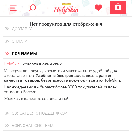
0
Нет продуктов для отображения
ДОСТАВКА
Доставка осуществляется
по всем городам России.
ОПЛАТА
Вы можете выбрать доставку курьером, Почтой России или
получить заказ в пунктах выдачи PickPoint или пункте
Вы можете оплатить свой заказ любым удобным способом:
самовывоза.
ПОЧЕМУ МЫ
наличными деньгами (
QIWI, ЮMoney, WebMoney
);
В 20 городах России доставка осуществляется уже
на
через интернет-банк (Альфа-банк, Сбербанк) и другими
следующий день.
HolySkin
- красота в один клик!
электронными способами.
Мы сделали покупку косметики максимально удобной для
у Вас всегда есть возможность получить
бесплатную
своих клиентов.
доставку от HolySkin.
Удобная и быстрая доставка, гарантия
качества товаров, безопасность покупок - все это HolySkin.
подробнее об условиях доставки и оплаты в Вашем городе
Нас ежедневно выбирают более 3000 покупателей из всех
регионов России.
Убедись в качестве сервиса и ты!
СВЯЗАТЬСЯ С ПОДДЕРЖКОЙ
+7 (800) 707-24-55
Мы будем рады ответить на все Ваши вопросы по работе
БОНУСНАЯ СИСТЕМА
магазина, проконсультировать по товарам, рассказать о