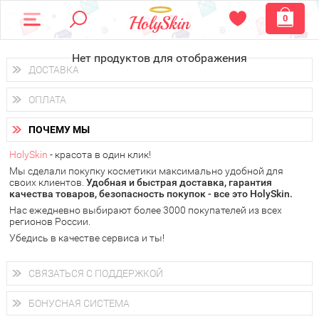
0
Нет продуктов для отображения
ДОСТАВКА
Доставка осуществляется
по всем городам России.
ОПЛАТА
Вы можете выбрать доставку курьером, Почтой России или
получить заказ в пунктах выдачи PickPoint или пункте
Вы можете оплатить свой заказ любым удобным способом:
самовывоза.
ПОЧЕМУ МЫ
наличными деньгами (
QIWI, ЮMoney, WebMoney
);
В 20 городах России доставка осуществляется уже
на
через интернет-банк (Альфа-банк, Сбербанк) и другими
следующий день.
HolySkin
- красота в один клик!
электронными способами.
Мы сделали покупку косметики максимально удобной для
у Вас всегда есть возможность получить
бесплатную
своих клиентов.
доставку от HolySkin.
Удобная и быстрая доставка, гарантия
качества товаров, безопасность покупок - все это HolySkin.
подробнее об условиях доставки и оплаты в Вашем городе
Нас ежедневно выбирают более 3000 покупателей из всех
регионов России.
Убедись в качестве сервиса и ты!
СВЯЗАТЬСЯ С ПОДДЕРЖКОЙ
+7 (800) 707-24-55
Мы будем рады ответить на все Ваши вопросы по работе
БОНУСНАЯ СИСТЕМА
магазина, проконсультировать по товарам, рассказать о