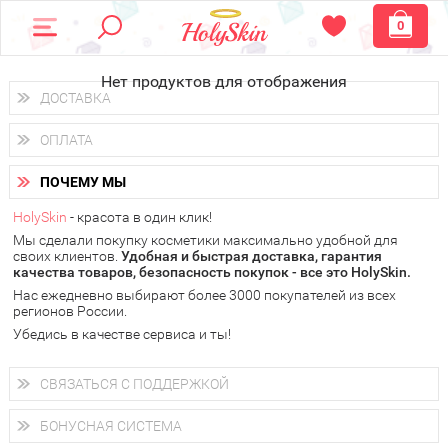
0
Нет продуктов для отображения
ДОСТАВКА
Доставка осуществляется
по всем городам России.
ОПЛАТА
Вы можете выбрать доставку курьером, Почтой России или
получить заказ в пунктах выдачи PickPoint или пункте
Вы можете оплатить свой заказ любым удобным способом:
самовывоза.
ПОЧЕМУ МЫ
наличными деньгами (
QIWI, ЮMoney, WebMoney
);
В 20 городах России доставка осуществляется уже
на
через интернет-банк (Альфа-банк, Сбербанк) и другими
следующий день.
HolySkin
- красота в один клик!
электронными способами.
Мы сделали покупку косметики максимально удобной для
у Вас всегда есть возможность получить
бесплатную
своих клиентов.
доставку от HolySkin.
Удобная и быстрая доставка, гарантия
качества товаров, безопасность покупок - все это HolySkin.
подробнее об условиях доставки и оплаты в Вашем городе
Нас ежедневно выбирают более 3000 покупателей из всех
регионов России.
Убедись в качестве сервиса и ты!
СВЯЗАТЬСЯ С ПОДДЕРЖКОЙ
+7 (800) 707-24-55
Мы будем рады ответить на все Ваши вопросы по работе
БОНУСНАЯ СИСТЕМА
магазина, проконсультировать по товарам, рассказать о