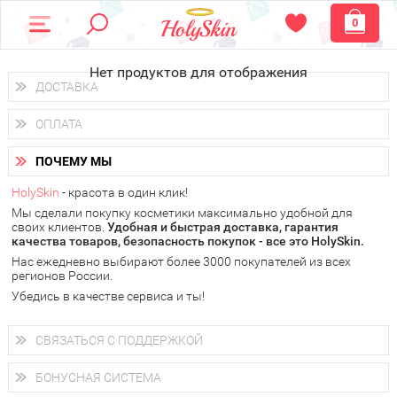
0
Нет продуктов для отображения
ДОСТАВКА
Доставка осуществляется
по всем городам России.
ОПЛАТА
Вы можете выбрать доставку курьером, Почтой России или
получить заказ в пунктах выдачи PickPoint или пункте
Вы можете оплатить свой заказ любым удобным способом:
самовывоза.
ПОЧЕМУ МЫ
наличными деньгами (
QIWI, ЮMoney, WebMoney
);
В 20 городах России доставка осуществляется уже
на
через интернет-банк (Альфа-банк, Сбербанк) и другими
следующий день.
HolySkin
- красота в один клик!
электронными способами.
Мы сделали покупку косметики максимально удобной для
у Вас всегда есть возможность получить
бесплатную
своих клиентов.
доставку от HolySkin.
Удобная и быстрая доставка, гарантия
качества товаров, безопасность покупок - все это HolySkin.
подробнее об условиях доставки и оплаты в Вашем городе
Нас ежедневно выбирают более 3000 покупателей из всех
регионов России.
Убедись в качестве сервиса и ты!
СВЯЗАТЬСЯ С ПОДДЕРЖКОЙ
+7 (800) 707-24-55
Мы будем рады ответить на все Ваши вопросы по работе
БОНУСНАЯ СИСТЕМА
магазина, проконсультировать по товарам, рассказать о